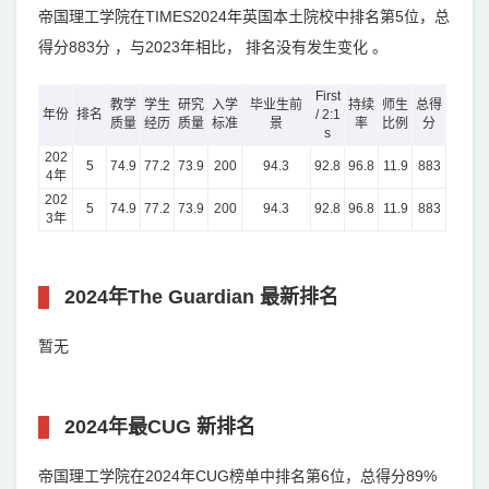
帝国理工学院在TIMES2024年英国本土院校中排名第5位，总
得分883分 ，与2023年相比， 排名没有发生变化 。
First
教学
学生
研究
入学
毕业生前
持续
师生
总得
年份
排名
/ 2:1
质量
经历
质量
标准
景
率
比例
分
s
202
5
74.9
77.2
73.9
200
94.3
92.8
96.8
11.9
883
4年
202
5
74.9
77.2
73.9
200
94.3
92.8
96.8
11.9
883
3年
2024年The Guardian 最新排名
暂无
2024年最CUG 新排名
帝国理工学院在2024年CUG榜单中排名第6位，总得分89%