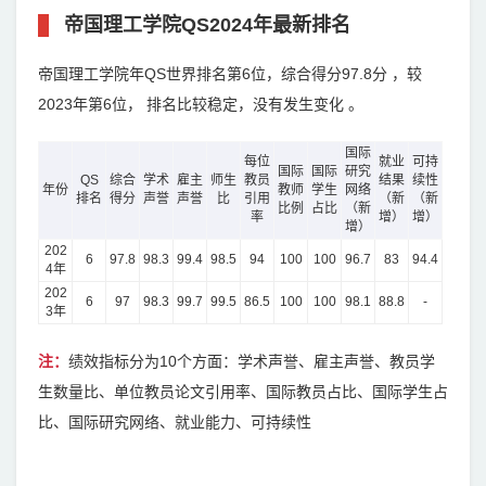
帝国理工学院QS2024年最新排名
帝国理工学院年QS世界排名第6位，综合得分97.8分 ，较
2023年第6位， 排名比较稳定，没有发生变化 。
国际
每位
就业
可持
国际
国际
研究
QS
综合
学术
雇主
师生
教员
结果
续性
年份
教师
学生
网络
排名
得分
声誉
声誉
比
引用
（新
（新
比例
占比
（新
率
增）
增）
增）
202
6
97.8
98.3
99.4
98.5
94
100
100
96.7
83
94.4
4年
202
6
97
98.3
99.7
99.5
86.5
100
100
98.1
88.8
-
3年
注：
绩效指标分为10个方面：学术声誉、雇主声誉、教员学
生数量比、单位教员论文引用率、国际教员占比、国际学生占
比、国际研究网络、就业能力、可持续性