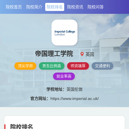
院校首页
院校简介
院校排名
院校资讯
院校问答
帝国理工学院
英国
顶尖学府
男生比例高
师资雄厚
交通便利
就业率高
学校地址：
英国伦敦
官方网址：
https://www.imperial.ac.uk/
院校排名