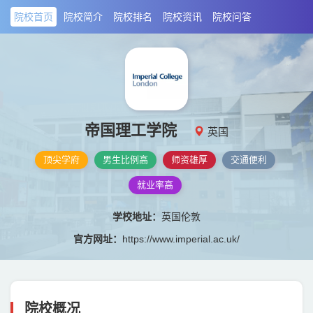
院校首页
院校简介
院校排名
院校资讯
院校问答
帝国理工学院
英国
顶尖学府
男生比例高
师资雄厚
交通便利
就业率高
学校地址：
英国伦敦
官方网址：
https://www.imperial.ac.uk/
院校概况