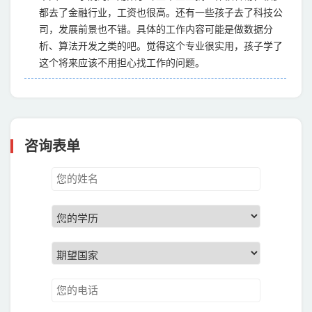
都去了金融行业，工资也很高。还有一些孩子去了科技公
司，发展前景也不错。具体的工作内容可能是做数据分
析、算法开发之类的吧。觉得这个专业很实用，孩子学了
这个将来应该不用担心找工作的问题。
Q:
帝国理工学院到底有多高大上？你能介绍下吗？谢谢
A:
这所学校不仅在全球享有盛誉，而且在教学质量和科研水
平上都是世界顶级的。学校注重培养学生的综合素质和创
咨询表单
新能力，提供了丰富的课程和实践机会。孩子在帝国理工
学院学习期间，不仅学术能力得到了很大的提升，还结识
了很多优秀的同学和导师，这对他的未来发展非常有帮
助。此外，学校的就业情况也非常好，很多毕业生都进入
了世界知名企业工作。孩子能够在这样一所高大上的学府
学习感到非常自豪和放心。
Q:
帝国理工学院计算机科学专业难申请吗？
A:
听孩子说，帝国理工学院的计算机科学专业非常难申请。
这个专业不仅要求学术成绩优秀，还需要有计算机方面的