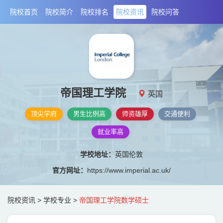
院校首页
院校简介
院校排名
院校资讯
院校问答
帝国理工学院
英国
顶尖学府
男生比例高
师资雄厚
交通便利
就业率高
学校地址：
英国伦敦
官方网址：
https://www.imperial.ac.uk/
院校资讯
>
学校专业
>
帝国理工学院数学硕士